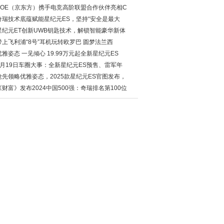
BOE（京东方）携手电竞高阶联盟合作伙伴亮相C
奇瑞技术底蕴赋能星纪元ES，坚持“安全是最大
星纪元ET创新UWB钥匙技术，解锁智能豪华新体
带上飞利浦“8号”耳机玩转欧罗巴 圆梦法兰西
优雅姿态 一见倾心 19.99万元起全新星纪元ES
7月19日车圈大事：全新星纪元ES预售、雷军年
抢先领略优雅姿态，2025款星纪元ES官图发布，
《财富》发布2024中国500强：奇瑞排名第100位