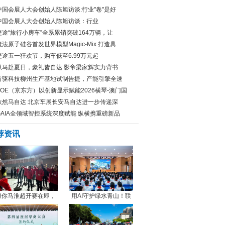
中国会展人大会创始人陈旭访谈:行业"卷"是好
中国会展人大会创始人陈旭访谈：行业
捷途“旅行小房车”全系累销突破164万辆，让
魔法原子硅谷首发世界模型Magic-Mix 打造具
捷途五一狂欢节，购车低至6.99万元起
纵马赴夏日，豪礼皆自达 影帝梁家辉实力背书
首驱科技柳州生产基地试制告捷，产能引擎全速
BOE（京东方）以创新显示赋能2026横琴-澳门国
依然马自达 北京车展长安马自达进一步传递深
GAIA全领域智控系统深度赋能 纵横携重磅新品
荐资讯
浪你马淮超开赛在即，
用AI守护绿水青山！联