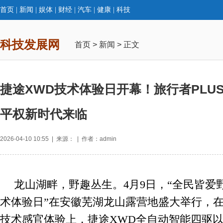
首页
|
新闻
|
娱体
|
财经
|
汽车
|
健康
|
科技
科技发展网
首页
>
新闻
> 正文
捷途XWD技术体验日开幕！旅行者PLU
平权新时代来临
2026-04-10 10:55 | 来源： | 作者：admin
龙山湖畔，野趣丛生。4月9日，“全民皆爱
术体验日”在安徽芜湖龙山露营地盛大举行，
技术感官体验上，捷途XWD全自动智能四驱