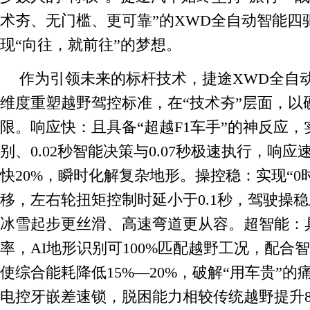
术夯、无门槛、更可靠”的XWD全自动智能四
现“向往，就前往”的梦想。
作为引领未来的标杆技术，捷途XWD全自
维度重塑越野驾控标准，在“技术夯”层面，以
限。响应快：且具备“超越F1车手”的神反应，实
别、0.02秒智能决策与0.07秒极速执行，响
快20%，瞬时化解复杂地形。操控稳：实现“0
移，左右轮扭矩控制时延小于0.1秒，驾驶操稳
冰雪起步更丝滑、高速弯道更从容。超智能：具
率，AI地形识别可100%匹配越野工况，配合
使综合能耗降低15%—20%，破解“用车贵”
电控牙嵌差速锁，脱困能力相较传统越野提升8